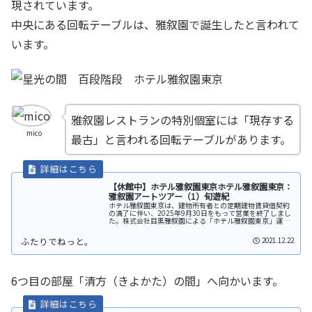
現されています。
中央にある回転テーブルは、雅叙園で誕生したと言われて
います。
雅叙園レストランの特別個室には「現存する
mico
最古」と言われる回転テーブルがあります。
【休館中】ホテル雅叙園東京ホテル雅叙園東京：
雅叙園アートツアー（1）旬遊紀
ホテル雅叙園東京は、建物所有者との定期建物賃貸借契約
の満了に伴い、2025年9月30日をもって営業を終了しまし
た。株式会社目黒雅叙園による「ホテル雅叙園東京」運営
も同日で終了しています（公式プレスリリース）。同ホテ
ルは、2025年10月1日...
2021.12.22
6つ目の部屋「清方（きよかた）の間」へ向かいます。