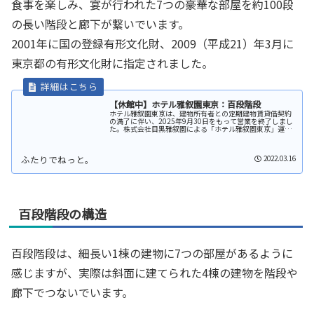
食事を楽しみ、宴が行われた7つの豪華な部屋を約100段
の長い階段と廊下が繋いでいます。
2001年に国の登録有形文化財、2009（平成21）年3月に
東京都の有形文化財に指定されました。
【休館中】ホテル雅叙園東京：百段階段
ホテル雅叙園東京は、建物所有者との定期建物賃貸借契約
の満了に伴い、2025年9月30日をもって営業を終了しまし
た。株式会社目黒雅叙園による「ホテル雅叙園東京」運営
も同日で終了しています（公式プレスリリース）。同ホテ
ルは、2025年10月1日...
2022.03.16
百段階段の構造
百段階段は、細長い1棟の建物に7つの部屋があるように
感じますが、実際は斜面に建てられた4棟の建物を階段や
廊下でつないでいます。