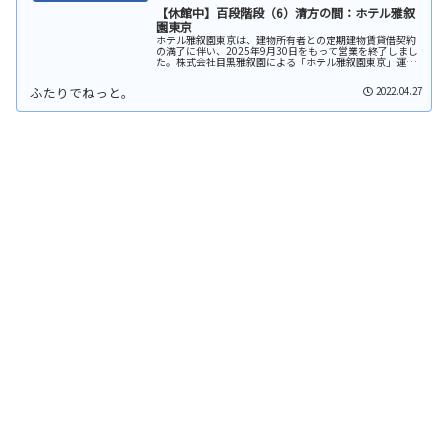
【休館中】百段階段（6）清方の間：ホテル雅叙
園東京
ホテル雅叙園東京は、建物所有者との定期建物賃貸借契約
の満了に伴い、2025年9月30日をもって営業を終了しまし
た。株式会社目黒雅叙園による「ホテル雅叙園東京」運営
も同日で終了しています（公式プレスリリース）。同ホテ
ルは、2025年10月1日...
2022.04.27