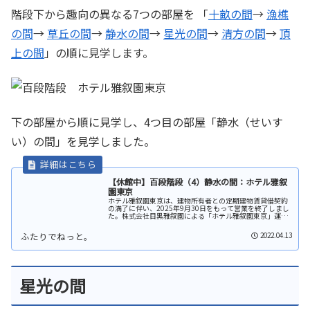
階段下から趣向の異なる7つの部屋を 「
十畝の間
→
漁樵
の間
→
草丘の間
→
静水の間
→
星光の間
→
清方の間
→
頂
上の間
」の順に見学します。
下の部屋から順に見学し、4つ目の部屋「静水（せいす
い）の間」を見学しました。
【休館中】百段階段（4）静水の間：ホテル雅叙
園東京
ホテル雅叙園東京は、建物所有者との定期建物賃貸借契約
の満了に伴い、2025年9月30日をもって営業を終了しまし
た。株式会社目黒雅叙園による「ホテル雅叙園東京」運営
も同日で終了しています（公式プレスリリース）。同ホテ
ルは、2025年10月1日...
2022.04.13
星光の間