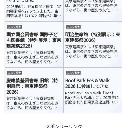
東京建築祭とは「東京建築祭」
は、東京のさまざまな建築を巡
2026年6月、世界遺産／国宝 富
りながら、街の歴史や文化、
岡製糸場へ行ってきました。富
人々の営みに触れられる都市型
岡製糸場とは1872（明治5）年に
イベントです。2024年にスター
操業を開始した富岡製糸場は、
トし、年々エリアを拡大。2026
日本初の本格的な官営器械製糸
ぶらり散歩
ぶらり散歩
年は渋谷エリアも加わり、過去
工場です。近代的な製糸技術の
最多となる151件の建築が参加し
国立国会図書館 国際子ど
明治生命館（特別展示：東
導入と人材育成の拠点として、
ていま...
日本の近代化と産業発展を支え
も図書館（特別展示：東京
京建築祭2026）
まし...
建築祭2026）
東京建築祭とは「東京建築祭」
は、東京のさまざまな建築を巡
東京建築祭とは「東京建築祭」
りながら、街の歴史や文化、
は、東京のさまざまな建築を巡
人々の営みに触れられる都市型
りながら、街の歴史や文化、
イベントです。2024年にスター
人々の営みに触れられる都市型
トし、年々エリアを拡大。2026
イベントです。2024年にスター
ぶらり散歩
ぶらり散歩
年は渋谷エリアも加わり、過去
トし、年々エリアを拡大。2026
最多となる151件の建築が参加し
慶應義塾図書館 旧館（特
Roof Park Fes & Walk
年は渋谷エリアも加わり、過去
ていま...
最多となる151件の建築が参加し
別展示：東京建築祭
2026 に参加してきた
ていま...
2026）
Roof Park Fes & Walk「Roof
Park Fes & Walk」は、2025年に
東京建築祭とは「東京建築祭」
廃止された旧東京高速道路（KK
は、東京のさまざまな建築を巡
線）を実際に歩きながら、未来
りながら、街の歴史や文化、
の歩行者空間を体感できる有料
人々の営みに触れられる都市型
イベントです。約2kmにわたる高
イベントです。2024年にスター
架道路を開放し、ウォー...
トし、年々エリアを拡大。2026
スポンサーリンク
年は渋谷エリアも加わり、過去