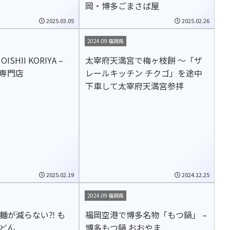
岡・博多ごまさば屋
2025.03.05
2025.02.26
2024.09 福岡県
SHII KORIYA –
太宰府天満宮で梅ヶ枝餅 ～「ザ
専門店
レールキッチン チクゴ」を途中
下車して太宰府天満宮参拝
2025.02.19
2024.12.25
2024.09 福岡県
 麺が減らない⁈ も
福岡空港で博多名物「もつ鍋」 –
どん
博多もつ鍋 おおやま