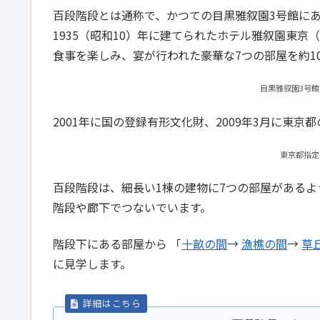
百段階段とは通称で、かつての目黒雅叙園3号館に
1935（昭和10）年に建てられたホテル雅叙園東
食事を楽しみ、宴が行われた豪華な7つの部屋を約1
目黒雅叙園3号館
2001年に国の登録有形文化財、2009年3月に東
東京都指定
百段階段は、細長い1棟の建物に7つの部屋がある
階段や廊下でつないでいます。
階段下にある部屋から 「
十畝の間
→
漁樵の間
→
草
に見学します。