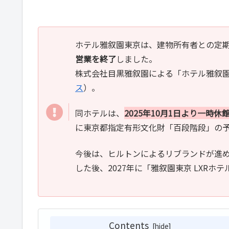
ホテル雅叙園東京は、建物所有者との定
営業を終了
しました。
株式会社目黒雅叙園による「ホテル雅叙
ス
）。
同ホテルは、
2025年10月1日より一時休
に東京都指定有形文化財「百段階段」の
今後は、ヒルトンによるリブランドが進め
した後、2027年に「雅叙園東京 LXR
Contents