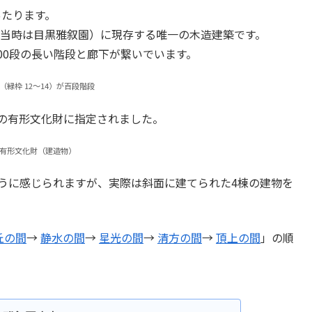
あたります。
京（当時は目黒雅叙園）に現存する唯一の木造建築です。
00段の長い階段と廊下が繋いでいます。
（緑枠 12～14）が百段階段
京都の有形文化財に指定されました。
有形文化財（建造物）
ように感じられますが、実際は斜面に建てられた4棟の建物を
丘の間
→
静水の間
→
星光の間
→
清方の間
→
頂上の間
」の順