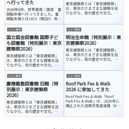
へ行ってきた
東京建築祭とは「東京建築祭」
は、東京のさまざまな建築を巡
2026年6月、世界遺産／国宝 富
りながら、街の歴史や文化、
岡製糸場へ行ってきました。富
人々の営みに触れられる都市型
岡製糸場とは1872（明治5）年に
イベントです。2024年にスター
操業を開始した富岡製糸場は、
トし、年々エリアを拡大。2026
日本初の本格的な官営器械製糸
ぶらり散歩
ぶらり散歩
年は渋谷エリアも加わり、過去
工場です。近代的な製糸技術の
最多となる151件の建築が参加し
国立国会図書館 国際子ど
明治生命館（特別展示：東
導入と人材育成の拠点として、
ていま...
日本の近代化と産業発展を支え
も図書館（特別展示：東京
京建築祭2026）
まし...
建築祭2026）
東京建築祭とは「東京建築祭」
は、東京のさまざまな建築を巡
東京建築祭とは「東京建築祭」
りながら、街の歴史や文化、
は、東京のさまざまな建築を巡
人々の営みに触れられる都市型
りながら、街の歴史や文化、
イベントです。2024年にスター
人々の営みに触れられる都市型
トし、年々エリアを拡大。2026
イベントです。2024年にスター
ぶらり散歩
ぶらり散歩
年は渋谷エリアも加わり、過去
トし、年々エリアを拡大。2026
最多となる151件の建築が参加し
慶應義塾図書館 旧館（特
Roof Park Fes & Walk
年は渋谷エリアも加わり、過去
ていま...
最多となる151件の建築が参加し
別展示：東京建築祭
2026 に参加してきた
ていま...
2026）
Roof Park Fes & Walk「Roof
Park Fes & Walk」は、2025年に
東京建築祭とは「東京建築祭」
廃止された旧東京高速道路（KK
は、東京のさまざまな建築を巡
線）を実際に歩きながら、未来
りながら、街の歴史や文化、
の歩行者空間を体感できる有料
人々の営みに触れられる都市型
イベントです。約2kmにわたる高
イベントです。2024年にスター
架道路を開放し、ウォー...
トし、年々エリアを拡大。2026