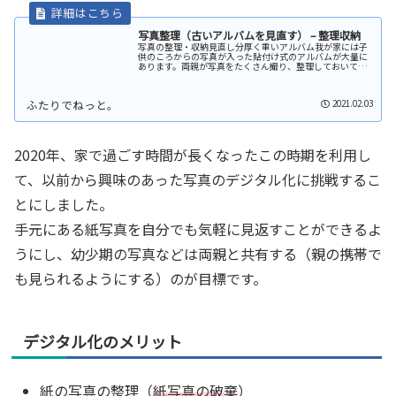
写真整理（古いアルバムを見直す） – 整理収納
写真の整理・収納見直し分厚く重いアルバム我が家には子
供のころからの写真が入った貼付け式のアルバムが大量に
あります。両親が写真をたくさん撮り、整理しておいてく
れたことには感謝しかありませんが、アルバムはどれも分
厚く重く、冊数も多いので、狭い収...
2021.02.03
2020年、家で過ごす時間が長くなったこの時期を利用し
て、以前から興味のあった写真のデジタル化に挑戦するこ
とにしました。
手元にある紙写真を自分でも気軽に見返すことができるよ
うにし、幼少期の写真などは両親と共有する（親の携帯で
も見られるようにする）のが目標です。
デジタル化のメリット
紙の写真の整理（
紙写真の破棄
）