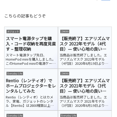
こちらの記事もどうぞ
ガジェット
ZAKKA
スマート電源タップを購
【販売終了】エアリズムマ
入・コード収納を再度見直
スク 2022年モデル（4代
す – 整理収納
目）— 使い心地の良いマ
スクを探して
スマート電源タップ先日、
当商品は販売終了しました。エ
HomePod miniを購入しました。
アリズムマスク 2022年モデル
このHomePod miniの電源ケーブ
（4代目）2020年6月19日より、
ルを延長し、新しく購入したス
ユニクロ全店で発売が開始され
マート電源タップ（スマートプ
た「エアリズムマスク」。エア
Everyday Life
ZAKKA
ラグ）へ繋ぐことにしました。
リズムとはいえ、公式でも発表
Rentio（レンティオ）で
【販売終了】エアリズムマ
スマートプラグ（スマート電源
しているように夏用ではなく、
タップ）とは、今ある家電...
洗濯機で洗って繰り返し使える
ホームプロジェクターをレ
スク 2021年モデル（3代
オー...
ンタルしてみた
目）— 使い心地の良いマ
スクを探して
Rentio（レンティオ）とはカメ
当商品は販売終了しました。エ
ラ、家電、ガジェットのレンタ
アリズムマスク 2021年モデル
ル【Rentio】は2800種類以上の
（3代目）2020年6月19日より、
商品をレンタルできるサービス
ユニクロ全店で発売が開始され
です。キッチン、美容、ロボット
た「エアリズムマスク」。エア
Everyday Life
Everyday Life