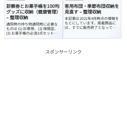
掃除機などの家電だけでなく、
リズムとはいえ、公式でも発表
診察券とお薬手帳を100均
客用布団・季節布団収納を
カメラ、プリンターやスキャナ
しているように夏用ではなく、
ーなどのPC周辺機器からア...
洗濯機で洗って繰り返し使える
グッズに収納（健康管理）
見直す – 整理収納
オー...
– 整理収納
本記事は2021年4月時点の情報を
もとにしています。掲載商品に
通院時の持ち物通院時に必要な
は、すでに販売終了となってい
ものは (1) 診察券、(2) 保険証、
るものや、サイズが変更されて
(3) お薬手帳の必須3点セットに
いるものが含まれています。最
加え、紹介状や予約票などがあ
新の取り扱い状況につきまして
ります。以前は必要なものを探
は、各店舗にてご確認くださ
して、それぞれ財布やバックへ
い。布団収納 見直し前シングル
スポンサーリンク
移していましたが、取り違えた
の客用布団...
り、忘れものをしたりするこ...