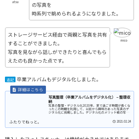
atsu
の写真を
時系列で眺められるようになりました。
ストレージサービス経由で両親と写真を共有
mico
することができました。
写真を見ながら話しができたりと喜んでもら
えたのも良かった点です。
卒業アルバムもデジタル化しました。
追記
写真整理（卒業アルバムをデジタル化） – 整理収
納
写真の整理・デジタル化2020年、家で過ごす時間が長くな
ったこの時期を利用して、以前から興味のあった写真のデ
ジタル化に挑戦しました。デジタル化のメリット紙の写真
の整理（紙写真の破棄）アルバムの破棄（アルバム保管場
所が不要になる）紙の写真の現...
2021.02.24