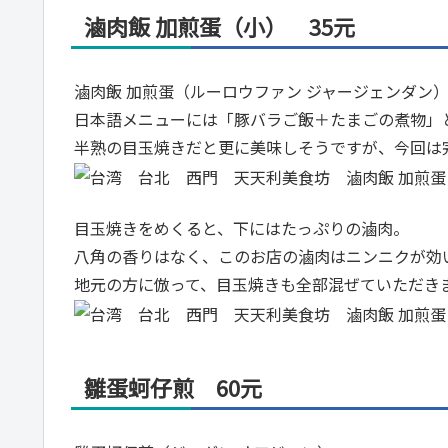
滷肉飯 加煎蛋（小） 35元
滷肉飯 加煎蛋（ルーロウファン ジャージェンダン
日本語メニューには「豚バラご飯＋たまごの煮物」
半熟の目玉焼きだと更に美味しそうですが、今回は
目玉焼きをめくると、下にはたっぷりの滷肉。
八角の香りはなく、このお店の滷肉はニンニクが効
地元の方に倣って、目玉焼きも全部混ぜていただき
雛蛋蚵仔煎 60元