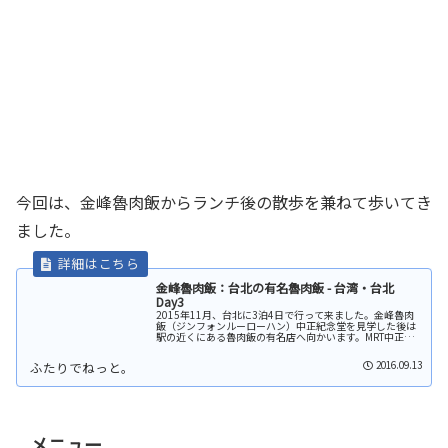
今回は、金峰魯肉飯からランチ後の散歩を兼ねて歩いてき
ました。
金峰魯肉飯：台北の有名魯肉飯 - 台湾・台北
Day3
2015年11月、台北に3泊4日で行って来ました。金峰魯肉
飯（ジンフォンルーローハン）中正紀念堂を見学した後は
駅の近くにある魯肉飯の有名店へ向かいます。MRT中正紀
念堂駅のすぐ近くにあります。人気店なので、長い行列が
出来ていました。縦長のお...
2016.09.13
メニュー