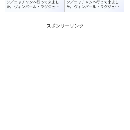
ル紹介
ン／ニャチャンへ行って来まし
ン／ニャチャンへ行って来まし
た。ヴィンパール・ラグジュア
た。ヴィンパール・ラグジュア
リー・ニャチャン（Vinpearl
リー・ニャチャン（Vinpearl
Luxury NhaTrang）今回の宿泊ホ
Luxury NhaTrang）今回の宿泊ホ
テルはカムラン国際空港から車
テルはカムラン国際空港から車
スポンサーリンク
で約45分、さらにフェリーで10
で約45分、さらにフェリーで10
分ほどのホ...
分ほどのホ...