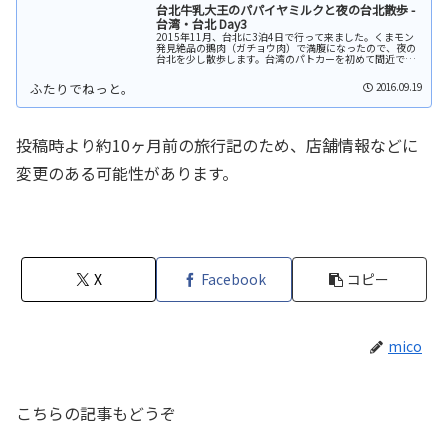
台北牛乳大王のパパイヤミルクと夜の台北散歩 -
台湾・台北 Day3
2015年11月、台北に3泊4日で行って来ました。くまモン
発見絶品の鵝肉（ガチョウ肉）で満腹になったので、夜の
台北を少し散歩します。台湾のパトカーを初めて間近で見
ました。パトカーと同じ白黒のお方「くまモン」に出会い
ました。台湾にくまモンが？...
2016.09.19
投稿時より約10ヶ月前の旅行記のため、店舗情報などに
変更のある可能性があります。
X
Facebook
コピー
mico
こちらの記事もどうぞ