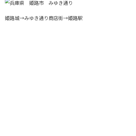
姫路城→みゆき通り商店街→姫路駅