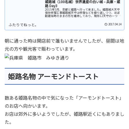
姫路城（100名城）世界遺産の白い城 – 兵庫・姫
路 Day3
2015年3月、京都と姫路へ行って来ました。姫路城大天守
保存修理工事姫路城天守は修復などを繰り返しつつ、ほぼ
創建当時のままの形を維持しており、現存12天守の一つと
して数えられています。2009年（平成21年）から2015年
（平成27年）に大...
2017.04.14
朝に通った時は開店前で誰もいませんでしたが、昼間は地
元の方や観光客で賑わっています。
姫路名物 アーモンドトースト
数ある姫路名物の中で気になった「アーモンドトースト」
のお店へ向かいます。
お店は郊外に多いようでしたが、姫路駅近くにもありまし
た。