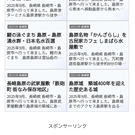
原市へ行って来ました。島原か
2025年9月、長崎県 長崎市・島
ら熊本へ移動島原から熊本へ向
原市へ行って来ました。島原港
かう方法はいくつかあります
ターミナル島原港駅から徒歩で
が、新幹線を利用しても鉄道で
島原港ターミナルに到着しまし
は意外と時間がかかります。今
た。ここは、長崎県の島原と熊
2025.09 長崎県
2025.09 長崎県
回は島原港から海を渡るフェリ
本県の熊本を結ぶフェリーの発
ーを利用して熊本へ行くことに
鯉の泳ぐまち 島原 – 島原
島原名物「かんざらし」を
着拠点です。九商フェリー（公
しました。便...
式HP／約60分）と熊本フェリー
湧水群・日本名水百選
古民家カフェ しまばら水
（公式...
屋敷で
2025年9月、長崎県 長崎市・島
原市へ行って来ました。鯉の泳
2025年9月、長崎県 長崎市・島
ぐまち 島原島原は雲仙岳の伏
原市へ行って来ました。万町商
流水に恵まれ、豊富で清らかな
店街島原駅から徒歩約8分の場所
湧き水が市内各所を流れていま
にある「万町商店街」アーケー
す。武家屋敷「鉄砲町 街なみ保
ドは、島原城の城下町として栄
2025.09 長崎県
2025.09 長崎県
存地区」でも、その澄んだ水が
え、「萬（よろず）あきない」
美しい水路となって町並みに溶
長崎島原の武家屋敷「鉄砲
島原城 築城400年を迎え
のまちとして親しまれてきた歴
け込んで...
史ある商店街です。しまばら水
町 街なみ保存地区」
た歴史ある城
屋敷「万...
2025年9月、長崎県 長崎市・島
2025年9月、長崎県 長崎市・島
原市へ行って来ました。島原武
原市へ行って来ました。島原城
家屋敷通り島原城の築城にあわ
までのアクセス島原駅を出る
せて、城の西側外郭に扶持取70
と、真正面に島原城が見えます。
石以下の武士たちの屋敷街が整
お城へはまっすぐ伸びる道が続
備されました。上新丁・下新
いているので、地図を開かなく
スポンサーリンク
丁・古丁・中ノ丁・下ノ丁・江
ても迷わず向かうことができま
戸丁・新建といった街並みが形
した。美しい島原城の姿を眺め
成されまし...
ながら、堀...