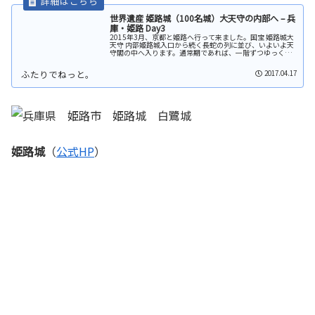
世界遺産 姫路城（100名城）大天守の内部へ – 兵
庫・姫路 Day3
2015年3月、京都と姫路へ行って来ました。国宝 姫路城大
天守 内部姫路城入口から続く長蛇の列に並び、いよいよ天
守閣の中へ入ります。通常期であれば、一階ずつゆっくり
と見学ができるのかと思いますが、この日は入場規制が出
るほど混雑していたので、...
2017.04.17
姫路城
（
公式HP
）