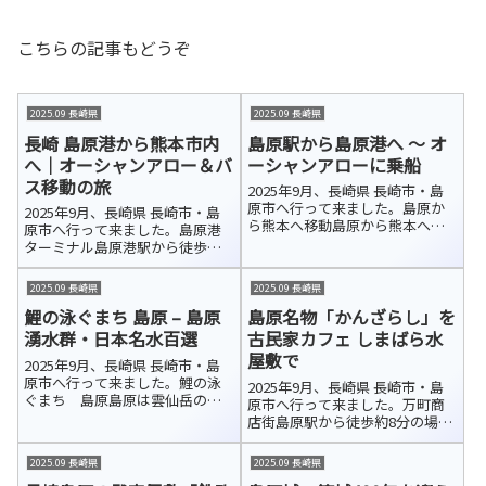
こちらの記事もどうぞ
2025.09 長崎県
2025.09 長崎県
長崎 島原港から熊本市内
島原駅から島原港へ ～ オ
へ｜オーシャンアロー＆バ
ーシャンアローに乗船
ス移動の旅
2025年9月、長崎県 長崎市・島
原市へ行って来ました。島原か
2025年9月、長崎県 長崎市・島
ら熊本へ移動島原から熊本へ向
原市へ行って来ました。島原港
かう方法はいくつかあります
ターミナル島原港駅から徒歩で
が、新幹線を利用しても鉄道で
島原港ターミナルに到着しまし
は意外と時間がかかります。今
た。ここは、長崎県の島原と熊
2025.09 長崎県
2025.09 長崎県
回は島原港から海を渡るフェリ
本県の熊本を結ぶフェリーの発
ーを利用して熊本へ行くことに
鯉の泳ぐまち 島原 – 島原
島原名物「かんざらし」を
着拠点です。九商フェリー（公
しました。便...
式HP／約60分）と熊本フェリー
湧水群・日本名水百選
古民家カフェ しまばら水
（公式...
屋敷で
2025年9月、長崎県 長崎市・島
原市へ行って来ました。鯉の泳
2025年9月、長崎県 長崎市・島
ぐまち 島原島原は雲仙岳の伏
原市へ行って来ました。万町商
流水に恵まれ、豊富で清らかな
店街島原駅から徒歩約8分の場所
湧き水が市内各所を流れていま
にある「万町商店街」アーケー
す。武家屋敷「鉄砲町 街なみ保
ドは、島原城の城下町として栄
2025.09 長崎県
2025.09 長崎県
存地区」でも、その澄んだ水が
え、「萬（よろず）あきない」