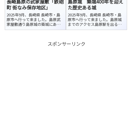
美しい水路となって町並みに溶
長崎島原の武家屋敷「鉄砲
島原城 築城400年を迎え
のまちとして親しまれてきた歴
け込んで...
史ある商店街です。しまばら水
町 街なみ保存地区」
た歴史ある城
屋敷「万...
2025年9月、長崎県 長崎市・島
2025年9月、長崎県 長崎市・島
原市へ行って来ました。島原武
原市へ行って来ました。島原城
家屋敷通り島原城の築城にあわ
までのアクセス島原駅を出る
せて、城の西側外郭に扶持取70
と、真正面に島原城が見えます。
石以下の武士たちの屋敷街が整
お城へはまっすぐ伸びる道が続
備されました。上新丁・下新
いているので、地図を開かなく
スポンサーリンク
丁・古丁・中ノ丁・下ノ丁・江
ても迷わず向かうことができま
戸丁・新建といった街並みが形
した。美しい島原城の姿を眺め
成されまし...
ながら、堀...