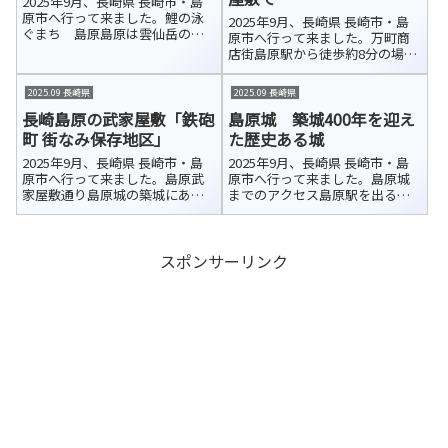
2025年9月、長崎県 長崎市・島
原市へ行って来ました。鯉の泳
2025年9月、長崎県 長崎市・島
ぐまち 島原島原は雲仙岳の伏
原市へ行って来ました。万町商
流水に恵まれ、豊富で清らかな
店街島原駅から徒歩約8分の場所
湧き水が市内各所を流れていま
にある「万町商店街」アーケー
す。武家屋敷「鉄砲町 街なみ保
ドは、島原城の城下町として栄
2025.09 長崎県
2025.09 長崎県
存地区」でも、その澄んだ水が
え、「萬（よろず）あきない」
美しい水路となって町並みに溶
長崎島原の武家屋敷「鉄砲
島原城 築城400年を迎え
のまちとして親しまれてきた歴
け込んで...
史ある商店街です。しまばら水
町 街なみ保存地区」
た歴史ある城
屋敷「万...
2025年9月、長崎県 長崎市・島
2025年9月、長崎県 長崎市・島
原市へ行って来ました。島原武
原市へ行って来ました。島原城
家屋敷通り島原城の築城にあわ
までのアクセス島原駅を出る
せて、城の西側外郭に扶持取70
と、真正面に島原城が見えます。
石以下の武士たちの屋敷街が整
お城へはまっすぐ伸びる道が続
備されました。上新丁・下新
いているので、地図を開かなく
スポンサーリンク
丁・古丁・中ノ丁・下ノ丁・江
ても迷わず向かうことができま
戸丁・新建といった街並みが形
した。美しい島原城の姿を眺め
成されまし...
ながら、堀...