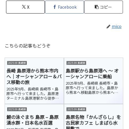
X
Facebook
コピー
mico
こちらの記事もどうぞ
2025.09 長崎県
2025.09 長崎県
長崎 島原港から熊本市内
島原駅から島原港へ ～ オ
へ｜オーシャンアロー＆バ
ーシャンアローに乗船
ス移動の旅
2025年9月、長崎県 長崎市・島
原市へ行って来ました。島原か
2025年9月、長崎県 長崎市・島
ら熊本へ移動島原から熊本へ向
原市へ行って来ました。島原港
かう方法はいくつかあります
ターミナル島原港駅から徒歩で
が、新幹線を利用しても鉄道で
島原港ターミナルに到着しまし
は意外と時間がかかります。今
た。ここは、長崎県の島原と熊
2025.09 長崎県
2025.09 長崎県
回は島原港から海を渡るフェリ
本県の熊本を結ぶフェリーの発
ーを利用して熊本へ行くことに
鯉の泳ぐまち 島原 – 島原
島原名物「かんざらし」を
着拠点です。九商フェリー（公
しました。便...
式HP／約60分）と熊本フェリー
湧水群・日本名水百選
古民家カフェ しまばら水
（公式...
屋敷で