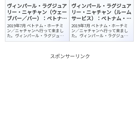
テルはカムラン国際空港から車
テルはカムラン国際空港から車
ヴィンパール・ラグジュア
ヴィンパール・ラグジュア
で約45分、さらにフェリーで10
で約45分、さらにフェリーで10
分ほどのホ...
分ほどのホ...
リー・ニャチャン（ウェー
リー・ニャチャン（ルーム
ブバー／バー）：ベトナ
サービス）：ベトナム・ニ
ム・ニャチャン 宿泊ホテ
ャチャン 宿泊ホテル紹介
2019年7月 ベトナム・ホーチミ
2019年7月 ベトナム・ホーチミ
ル紹介
ン／ニャチャンへ行って来まし
ン／ニャチャンへ行って来まし
た。ヴィンパール・ラグジュア
た。ヴィンパール・ラグジュア
リー・ニャチャン（Vinpearl
リー・ニャチャン（Vinpearl
Luxury NhaTrang）今回の宿泊ホ
Luxury NhaTrang）今回の宿泊ホ
テルはカムラン国際空港から車
テルはカムラン国際空港から車
スポンサーリンク
で約45分、さらにフェリーで10
で約45分、さらにフェリーで10
分ほどのホ...
分ほどのホ...