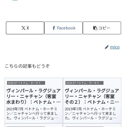
X
Facebook
コピー
mico
こちらの記事もどうぞ
2019.07 ベトナム・ホーチミン/ニャチャン
2019.07 ベトナム・ホーチミン/ニャチャン
ヴィンパール・ラグジュア
ヴィンパール・ラグジュア
リー・ニャチャン（客室
リー・ニャチャン（客室
水まわり）：ベトナム・ニ
その２）：ベトナム・ニャ
ャチャン 宿泊ホテル紹介
チャン 宿泊ホテル紹介
2019年7月 ベトナム・ホーチミ
2019年7月 ベトナム・ホーチミ
ン／ニャチャンへ行って来まし
ン／ニャチャンへ行って来まし
た。ヴィンパール・ラグジュア
た。ヴィンパール・ラグジュア
リー・ニャチャン（Vinpearl
リー・ニャチャン（Vinpearl
Luxury NhaTrang）今回の宿泊ホ
Luxury NhaTrang）今回の宿泊ホ