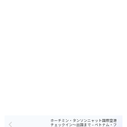
ホーチミン・タンソンニャット国際空港
チェックイン～出国まで – ベトナム・フ