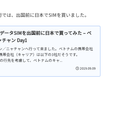
行では、出国前に日本でSIMを買いました。
トナムデータSIMを出国前に日本で買ってみた – ベ
ャン Day1
チミン／ニャチャンへ行って来ました。ベトナムの携帯会社
携帯会社（キャリア）は以下の3社だそうです。
hone今回の行先を考慮して、ベトナムのキャ...
2019.09.09