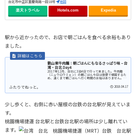
台北市中正区重慶南路一段18号
地図
楽天トラベル
Hotels.com
Expedia
駅から近かったので、お店で朝ごはんを食べる余裕もあり
ました。
劉山東牛肉麺：朝ごはんにもなるさっぱり味 – 台
湾・台北 Day4
2017年12月、台北に3泊4日で行って来ました。牛肉麺
（ニュウロウミェン）の朝ごはん今日は昼便で帰国するた
め、遠くまで朝ごはんへ行く時間の余裕はありません。ホ
テルの近くに朝8:00から開いている牛肉麺の有名店がある
ことを知り、向かいます。...
2018.04.17
少し歩くと、右側に赤い屋根の台鉄の台北駅が見えていま
す。
桃園機場捷運 台北駅と台鉄台北駅の場所は少し離れてい
ます。