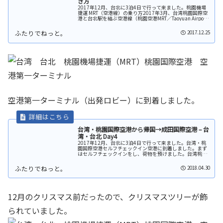
き方
2017年12月、台北に3泊4日で行って来ました。桃園機場
捷運 MRT（空港線）の乗り方2017年3月、台湾桃園国際空
港と台北駅を結ぶ空港線（桃園空港MRT／Taoyuan Airport
MRT）が開通しました（路線図：公式HP）。今回初...
2017.12.25
空港第一ターミナル（出発ロビー）に到着しました。
台湾・桃園国際空港から帰国→成田国際空港 – 台
湾・台北 Day4
2017年12月、台北に3泊4日で行って来ました。台湾・桃
園国際空港セルフチェックイン空港に到着しました。まず
はセルフチェックインをし、荷物を預けました。台湾桃園
国際空港（日本語公式HP）出国前に空港をぶらぶらしてい
たら、パイナップルケーキ...
2018.04.30
12月のクリスマス前だったので、クリスマスツリーが飾
られていました。