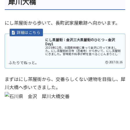
犀川大橋
にし茶屋街から歩いて、長町武家屋敷跡へ向かいます。
にし茶屋街：金沢三大茶屋街のひとつ – 金沢
Day1
2016年12月、北陸新幹線に乗って金沢に行って来まし
た。にし茶屋街妙立寺（忍者寺）から歩いて、にし茶屋街
にきました。甘味処や料亭が軒を並べるこじんまりとした
茶屋街です。左側一番手前のお店は「甘納豆かわむら」さ
ん、可愛らしいお店でした。金沢...
2017.01.16
まずはにし茶屋街から、交番らしくない建物を目指し、犀
川大橋へ歩いてきました。