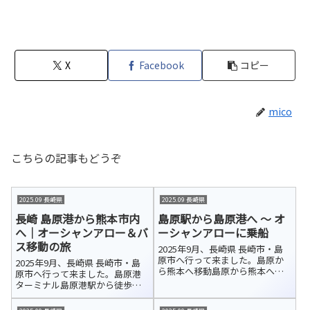
X
Facebook
コピー
mico
こちらの記事もどうぞ
2025.09 長崎県
2025.09 長崎県
長崎 島原港から熊本市内
島原駅から島原港へ ～ オ
へ｜オーシャンアロー＆バ
ーシャンアローに乗船
ス移動の旅
2025年9月、長崎県 長崎市・島
原市へ行って来ました。島原か
2025年9月、長崎県 長崎市・島
ら熊本へ移動島原から熊本へ向
原市へ行って来ました。島原港
かう方法はいくつかあります
ターミナル島原港駅から徒歩で
が、新幹線を利用しても鉄道で
島原港ターミナルに到着しまし
は意外と時間がかかります。今
た。ここは、長崎県の島原と熊