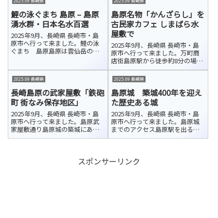
2025.09 長崎県
2025.09 長崎県
回は島原港から海を渡るフェリ
本県の熊本を結ぶフェリーの発
ーを利用して熊本へ行くことに
鯉の泳ぐまち 島原 – 島原
島原名物「かんざらし」を
着拠点です。九商フェリー（公
しました。便...
式HP／約60分）と熊本フェリー
湧水群・日本名水百選
古民家カフェ しまばら水
（公式...
屋敷で
2025年9月、長崎県 長崎市・島
原市へ行って来ました。鯉の泳
2025年9月、長崎県 長崎市・島
ぐまち 島原島原は雲仙岳の伏
原市へ行って来ました。万町商
流水に恵まれ、豊富で清らかな
店街島原駅から徒歩約8分の場所
湧き水が市内各所を流れていま
にある「万町商店街」アーケー
す。武家屋敷「鉄砲町 街なみ保
ドは、島原城の城下町として栄
2025.09 長崎県
2025.09 長崎県
存地区」でも、その澄んだ水が
え、「萬（よろず）あきない」
美しい水路となって町並みに溶
長崎島原の武家屋敷「鉄砲
島原城 築城400年を迎え
のまちとして親しまれてきた歴
け込んで...
史ある商店街です。しまばら水
町 街なみ保存地区」
た歴史ある城
屋敷「万...
2025年9月、長崎県 長崎市・島
2025年9月、長崎県 長崎市・島
原市へ行って来ました。島原武
原市へ行って来ました。島原城
家屋敷通り島原城の築城にあわ
までのアクセス島原駅を出る
せて、城の西側外郭に扶持取70
と、真正面に島原城が見えます。
石以下の武士たちの屋敷街が整
お城へはまっすぐ伸びる道が続
備されました。上新丁・下新
いているので、地図を開かなく
スポンサーリンク
丁・古丁・中ノ丁・下ノ丁・江
ても迷わず向かうことができま
戸丁・新建といった街並みが形
した。美しい島原城の姿を眺め
成されまし...
ながら、堀...