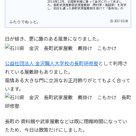
2016年12月、北陸新幹線に乗って金沢に行って来まし
た。長町武家屋敷跡武家屋敷跡（野村家・高田家）を見学
し、初日も通った長町武家屋敷跡を抜けて「香林坊」のバ
ス停へ戻ります。通りはしっとりと雨にぬれて、さらによ
い雰囲気です。初日に来た時には...
2017.02.08
日が傾き、更に趣のある風景になりました。
公益社団法人 金沢職人大学校の長町研修塾
として利用さ
れている屋敷跡もありました。
風情ある大きな門に立派なお正月飾りがとてもよく合って
います。
長町の 資料館や武家屋敷などは既に閉館時間になってい
たため、今日は散策だけにしました。