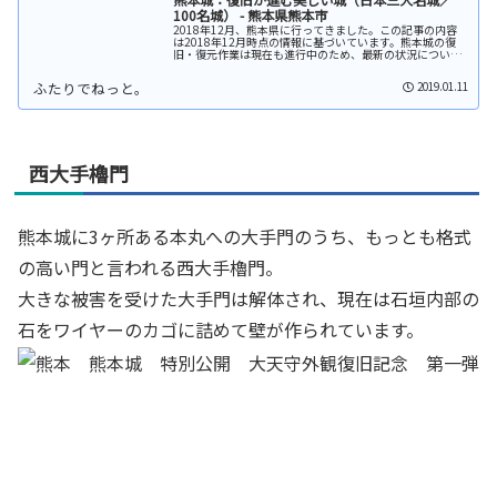
100名城） - 熊本県熊本市
2018年12月、熊本県に行ってきました。この記事の内容
は2018年12月時点の情報に基づいています。熊本城の復
旧・復元作業は現在も進行中のため、最新の状況について
は（公式HP）をご確認ください。熊本城へのアクセス熊本
城周遊バスを利用熊本城...
2019.01.11
西大手櫓門
熊本城に3ヶ所ある本丸への大手門のうち、もっとも格式
の高い門と言われる西大手櫓門。
大きな被害を受けた大手門は解体され、現在は石垣内部の
石をワイヤーのカゴに詰めて壁が作られています。