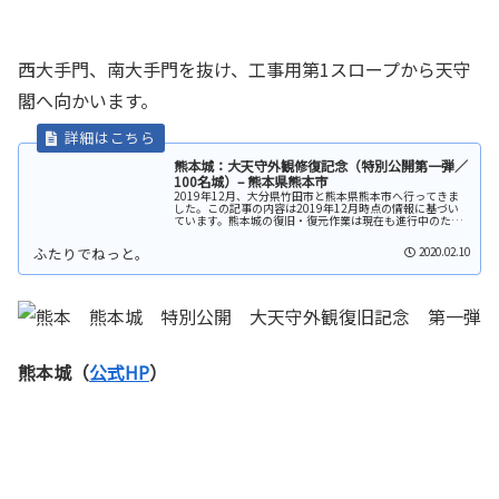
西大手門、南大手門を抜け、工事用第1スロープから天守
閣へ向かいます。
熊本城：大天守外観修復記念（特別公開第一弾／
100名城）– 熊本県熊本市
2019年12月、大分県竹田市と熊本県熊本市へ行ってきま
した。この記事の内容は2019年12月時点の情報に基づい
ています。熊本城の復旧・復元作業は現在も進行中のた
め、最新の状況については（公式HP）をご確認ください。
熊本城 特別公開第1弾熊...
2020.02.10
熊本城（
公式HP
）