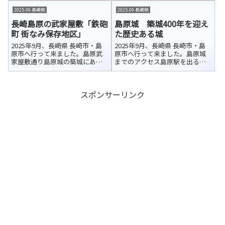
す。武家屋敷「鉄砲町 街なみ保
ドは、島原城の城下町として栄
2025.09 長崎県
2025.09 長崎県
存地区」でも、その澄んだ水が
え、「萬（よろず）あきない」
美しい水路となって町並みに溶
長崎島原の武家屋敷「鉄砲
島原城 築城400年を迎え
のまちとして親しまれてきた歴
け込んで...
史ある商店街です。しまばら水
町 街なみ保存地区」
た歴史ある城
屋敷「万...
2025年9月、長崎県 長崎市・島
2025年9月、長崎県 長崎市・島
原市へ行って来ました。島原武
原市へ行って来ました。島原城
家屋敷通り島原城の築城にあわ
までのアクセス島原駅を出る
せて、城の西側外郭に扶持取70
と、真正面に島原城が見えます。
石以下の武士たちの屋敷街が整
お城へはまっすぐ伸びる道が続
備されました。上新丁・下新
いているので、地図を開かなく
スポンサーリンク
丁・古丁・中ノ丁・下ノ丁・江
ても迷わず向かうことができま
戸丁・新建といった街並みが形
した。美しい島原城の姿を眺め
成されまし...
ながら、堀...