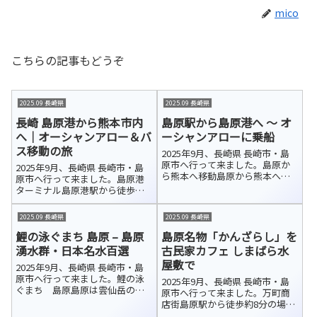
mico
こちらの記事もどうぞ
2025.09 長崎県
2025.09 長崎県
長崎 島原港から熊本市内
島原駅から島原港へ ～ オ
へ｜オーシャンアロー＆バ
ーシャンアローに乗船
ス移動の旅
2025年9月、長崎県 長崎市・島
原市へ行って来ました。島原か
2025年9月、長崎県 長崎市・島
ら熊本へ移動島原から熊本へ向
原市へ行って来ました。島原港
かう方法はいくつかあります
ターミナル島原港駅から徒歩で
が、新幹線を利用しても鉄道で
島原港ターミナルに到着しまし
は意外と時間がかかります。今
た。ここは、長崎県の島原と熊
2025.09 長崎県
2025.09 長崎県
回は島原港から海を渡るフェリ
本県の熊本を結ぶフェリーの発
ーを利用して熊本へ行くことに
鯉の泳ぐまち 島原 – 島原
島原名物「かんざらし」を
着拠点です。九商フェリー（公
しました。便...
式HP／約60分）と熊本フェリー
湧水群・日本名水百選
古民家カフェ しまばら水
（公式...
屋敷で
2025年9月、長崎県 長崎市・島
原市へ行って来ました。鯉の泳
2025年9月、長崎県 長崎市・島
ぐまち 島原島原は雲仙岳の伏
原市へ行って来ました。万町商
流水に恵まれ、豊富で清らかな
店街島原駅から徒歩約8分の場所
湧き水が市内各所を流れていま
にある「万町商店街」アーケー