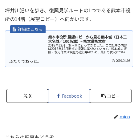
坪井川沿いを歩き、復興見学ルートの1つである熊本市役
所の14階（展望ロビー）へ向かいます。
熊本市役所 展望ロビーから見る熊本城（日本三
大名城／100名城）– 熊本県熊本市
2018年12月、熊本県に行ってきました。この記事の内容
は2018年12月時点の情報に基づいています。熊本城の復
旧・復元作業は現在も進行中のため、最新の状況について
は（公式HP）をご確認ください。熊本城 復興見学ルート現
在の熊本城全体を見学...
2019.01.16
X
Facebook
コピー
mico
こちらの記事もどうぞ