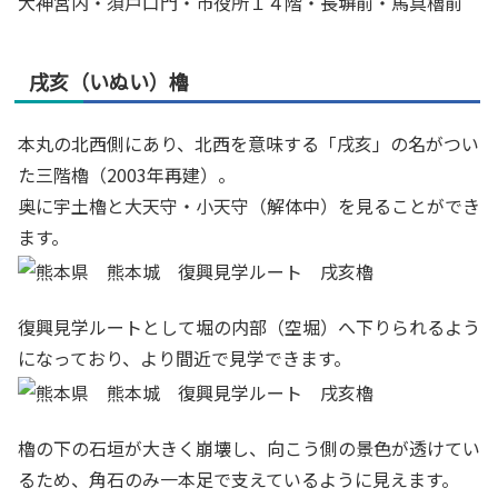
大神宮内・須戸口門・市役所１４階・長塀前・馬具櫓前
戌亥（いぬい）櫓
本丸の北西側にあり、北西を意味する「戌亥」の名がつい
た三階櫓（2003年再建）。
奥に宇土櫓と大天守・小天守（解体中）を見ることができ
ます。
復興見学ルートとして堀の内部（空堀）へ下りられるよう
になっており、より間近で見学できます。
櫓の下の石垣が大きく崩壊し、向こう側の景色が透けてい
るため、角石のみ一本足で支えているように見えます。