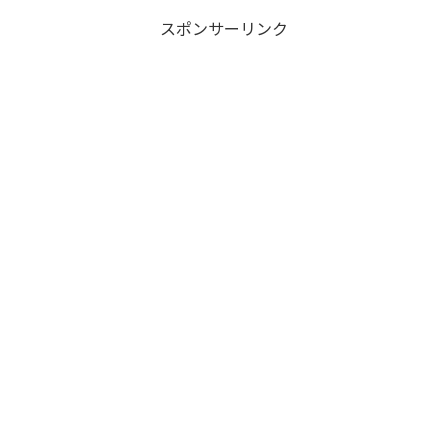
備されました。上新丁・下新
いているので、地図を開かなく
スポンサーリンク
丁・古丁・中ノ丁・下ノ丁・江
ても迷わず向かうことができま
戸丁・新建といった街並みが形
した。美しい島原城の姿を眺め
成されまし...
ながら、堀...