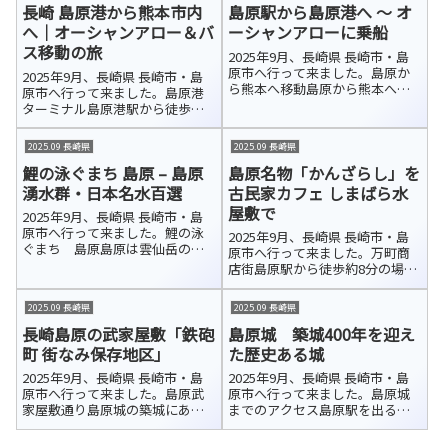
長崎 島原港から熊本市内
島原駅から島原港へ ～ オ
へ｜オーシャンアロー＆バ
ーシャンアローに乗船
ス移動の旅
2025年9月、長崎県 長崎市・島
原市へ行って来ました。島原か
2025年9月、長崎県 長崎市・島
ら熊本へ移動島原から熊本へ向
原市へ行って来ました。島原港
かう方法はいくつかあります
ターミナル島原港駅から徒歩で
が、新幹線を利用しても鉄道で
島原港ターミナルに到着しまし
は意外と時間がかかります。今
た。ここは、長崎県の島原と熊
2025.09 長崎県
2025.09 長崎県
回は島原港から海を渡るフェリ
本県の熊本を結ぶフェリーの発
ーを利用して熊本へ行くことに
鯉の泳ぐまち 島原 – 島原
島原名物「かんざらし」を
着拠点です。九商フェリー（公
しました。便...
式HP／約60分）と熊本フェリー
湧水群・日本名水百選
古民家カフェ しまばら水
（公式...
屋敷で
2025年9月、長崎県 長崎市・島
原市へ行って来ました。鯉の泳
2025年9月、長崎県 長崎市・島
ぐまち 島原島原は雲仙岳の伏
原市へ行って来ました。万町商
流水に恵まれ、豊富で清らかな
店街島原駅から徒歩約8分の場所
湧き水が市内各所を流れていま
にある「万町商店街」アーケー
す。武家屋敷「鉄砲町 街なみ保
ドは、島原城の城下町として栄
2025.09 長崎県
2025.09 長崎県
存地区」でも、その澄んだ水が
え、「萬（よろず）あきない」
美しい水路となって町並みに溶
長崎島原の武家屋敷「鉄砲
島原城 築城400年を迎え
のまちとして親しまれてきた歴
け込んで...
史ある商店街です。しまばら水
町 街なみ保存地区」
た歴史ある城
屋敷「万...
2025年9月、長崎県 長崎市・島
2025年9月、長崎県 長崎市・島
原市へ行って来ました。島原武
原市へ行って来ました。島原城
家屋敷通り島原城の築城にあわ
までのアクセス島原駅を出る
せて、城の西側外郭に扶持取70
と、真正面に島原城が見えます。
石以下の武士たちの屋敷街が整
お城へはまっすぐ伸びる道が続