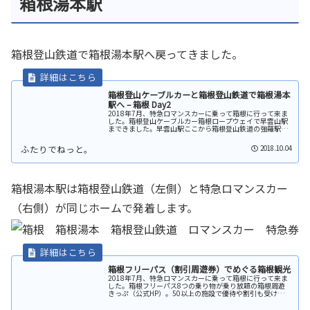
箱根湯本駅
箱根登山鉄道で箱根湯本駅へ戻ってきました。
箱根登山ケーブルカーと箱根登山鉄道で箱根湯本
駅へ – 箱根 Day2
2018年7月、特急ロマンスカーに乗って箱根に行って来ま
した。箱根登山ケーブルカー箱根ロープウェイで早雲山駅
まできました。早雲山駅ここから箱根登山鉄道の強羅駅へ
向かうには、早雲山駅からケーブルカーで下ります。箱根
登山ケーブルカー、箱根登山鉄...
2018.10.04
箱根湯本駅は箱根登山鉄道（左側）と特急ロマンスカー
（右側）が同じホームで発着します。
箱根フリーパス（割引周遊券）でめぐる箱根観光
2018年7月、特急ロマンスカーに乗って箱根に行って来ま
した。箱根フリーパス8つの乗り物が乗り放題の箱根周遊
きっぷ（公式HP）。50以上の施設で優待や割引も受けられ
ます。箱根をバスや電車、ロープウェイ、海賊船などで観
光する予定があれば、購入...