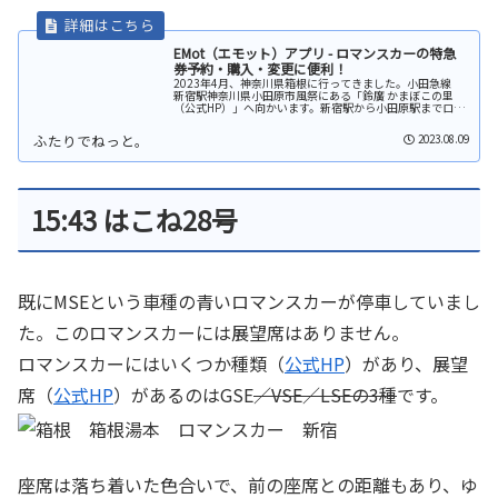
EMot（エモット）アプリ - ロマンスカーの特急
券予約・購入・変更に便利！
2023年4月、神奈川県箱根に行ってきました。小田急線
新宿駅神奈川県小田原市風祭にある「鈴廣 かまぼこの里
（公式HP）」へ向かいます。新宿駅から小田原駅までロマ
ンスカーで行くことにしました。特急券はホームの販売機
でも購入できますEMotア...
2023.08.09
15:43 はこね28号
既にMSEという車種の青いロマンスカーが停車していまし
た。このロマンスカーには展望席はありません。
ロマンスカーにはいくつか種類（
公式HP
）があり、展望
席（
公式HP
）があるのはGSE
／VSE／LSEの3種
です。
座席は落ち着いた色合いで、前の座席との距離もあり、ゆ