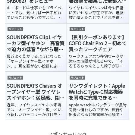
SKB082）をレビュー
響技術を結集した全部入り
フラッグシップモデル
キーボードは仕事でもプライベ
ワイヤレスイヤホンは今や日常
ートでも、気づけば一日中触れ
に欠かせない存在ですが、選択
ていることも多いですよね。特
肢が増えたことで「どれを選べ
別な道具というより、毎日使う
ばいいか分からない」と感じる
「日用品」のような存在になっ
方も多いのではないでしょう
ガジェット
ガジェット
ています。だからこそ、使い勝
か。そのような中で、
SOUNDPEATS Clip1 イヤ
【割引クーポンあります】
手はもちろんのこと、「触れて
SOUNDPEATSが15年以上にわた
いて心地いいか」やデザインな
って培ってきた音響技術を結集
ーカフ型イヤホン 高音質
COFO Chair Pro 2 – 初めて
ど、意外と好みが...
し、ワイヤレスで...
で迫力の低音 “ながら聴
買ったワークチェア
き”の新定番
最近よく見かけるようになった
ワークチェア選び在宅ワークや
「オープンイヤー型イヤホ
趣味の時間が増える中で、「そ
ン」。耳を塞がない設計によ
ろそろちゃんとした椅子がほし
り、音楽や映像を楽しみながら
い」と思うようになりました。
も周囲の音を自然に聞き取れる
「オカムラ」や「エルゴヒュー
ガジェット
ガジェット
ため、日常生活の「ながら聴
マン」といった定番ブランドと
SOUNDPEATS Chasers オ
サンワダイレクト：Apple
き」に便利なイヤホンです。
もかなり迷い、最終的にデザイ
SOUNDPEATSから登場した最新
ン・カラーバリエーション・価
ープンイヤー型 ワイヤレ
WatchとType-C対応機器
モデル「SOUND...
格とのバランス（...
スイヤホン：満足感、期待
を同時に充電できる
以上
「USB-C充電器（700-
近年、ワイヤレスイヤホン市場
Apple Watchはバッテリーが長時
AC042）」をレビュー
では「オープンイヤー型」とい
間持つ優れものですが、旅行や
う新しいカテゴリーが注目を集
出張となると充電器が必須で
めています。従来の「カナル
す。旅行準備をしながら「ケー
型」や「インイヤー型」とは異
ブルがかさばる」「持ち物をも
なり、耳の穴を塞がない設計で、
っと減らしたい」と感じたこと
スポンサーリンク
音楽を楽しみながらも周囲の音
はありませんか？Apple Watchの