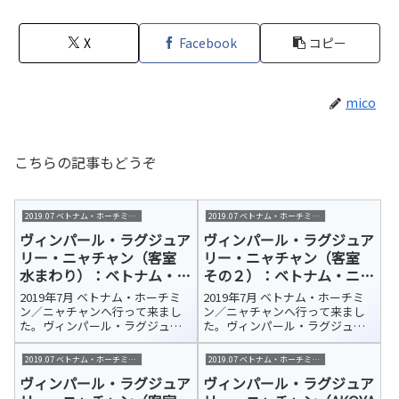
X
Facebook
コピー
mico
こちらの記事もどうぞ
2019.07 ベトナム・ホーチミン/ニャチャン
2019.07 ベトナム・ホーチミン/ニャチャン
ヴィンパール・ラグジュア
ヴィンパール・ラグジュア
リー・ニャチャン（客室
リー・ニャチャン（客室
水まわり）：ベトナム・ニ
その２）：ベトナム・ニャ
ャチャン 宿泊ホテル紹介
チャン 宿泊ホテル紹介
2019年7月 ベトナム・ホーチミ
2019年7月 ベトナム・ホーチミ
ン／ニャチャンへ行って来まし
ン／ニャチャンへ行って来まし
た。ヴィンパール・ラグジュア
た。ヴィンパール・ラグジュア
リー・ニャチャン（Vinpearl
リー・ニャチャン（Vinpearl
Luxury NhaTrang）今回の宿泊ホ
Luxury NhaTrang）今回の宿泊ホ
2019.07 ベトナム・ホーチミン/ニャチャン
2019.07 ベトナム・ホーチミン/ニャチャン
テルはカムラン国際空港から車
テルはカムラン国際空港から車
ヴィンパール・ラグジュア
ヴィンパール・ラグジュア
で約45分、さらにフェリーで10
で約45分、さらにフェリーで10
分ほどのホ...
分ほどのホ...