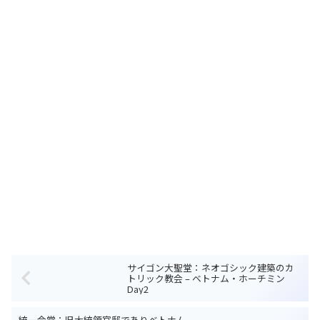
サイゴン大聖堂：ネオゴシック建築のカ
トリック教会 – ベトナム・ホーチミン
Day2
統一会堂：旧大統領官邸でありベトナム