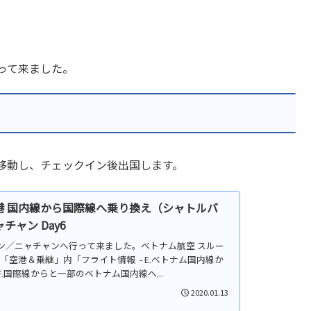
行って来ました。
移動し、チェックイン後出国します。
港 国内線から国際線へ乗り換え（シャトルバ
チャン Day6
チミン／ニャチャンへ行って来ました。ベトナム航空 スルー
「空港＆乗継」内「フライト情報 - E.ベトナム国内線か
.国際線からと一部のベトナム国内線へ...
2020.01.13