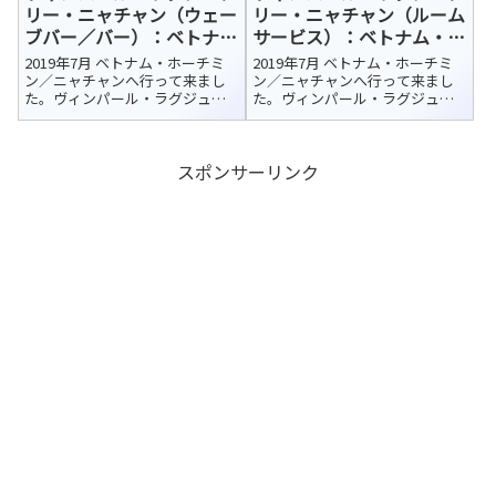
分ほどのホ...
分ほどのホ...
リー・ニャチャン（ウェー
リー・ニャチャン（ルーム
ブバー／バー）：ベトナ
サービス）：ベトナム・ニ
ム・ニャチャン 宿泊ホテ
ャチャン 宿泊ホテル紹介
2019年7月 ベトナム・ホーチミ
2019年7月 ベトナム・ホーチミ
ル紹介
ン／ニャチャンへ行って来まし
ン／ニャチャンへ行って来まし
た。ヴィンパール・ラグジュア
た。ヴィンパール・ラグジュア
リー・ニャチャン（Vinpearl
リー・ニャチャン（Vinpearl
Luxury NhaTrang）今回の宿泊ホ
Luxury NhaTrang）今回の宿泊ホ
テルはカムラン国際空港から車
テルはカムラン国際空港から車
スポンサーリンク
で約45分、さらにフェリーで10
で約45分、さらにフェリーで10
分ほどのホ...
分ほどのホ...