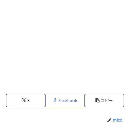
X
Facebook
コピー
mico