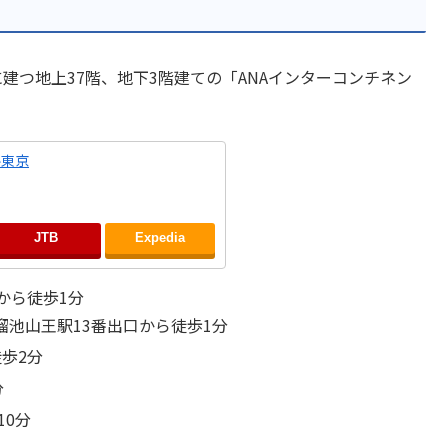
建つ地上37階、地下3階建ての「ANAインターコンチネン
ル東京
JTB
Expedia
から徒歩1分
溜池山王駅13番出口から徒歩1分
歩2分
分
10分