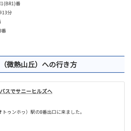
(BR1)番
歩13分
番
8番
ズ（微熱山丘）への行き方
バスでサニーヒルズへ
オトゥンホヮ）駅の8番出口に来ました。