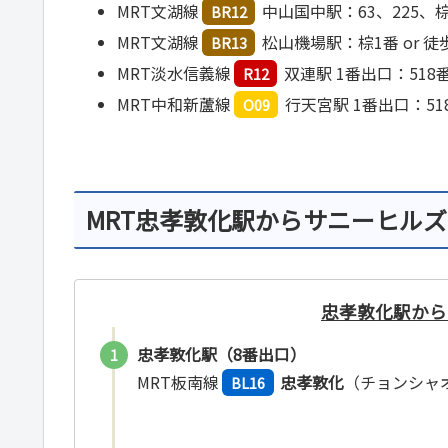
MRT文湖線
中山国中駅：63、225、棕1
BR12
MRT文湖線
松山機場駅：棕1番 or 徒
BR13
MRT淡水信義線
双連駅 1番出口：518
R12
MRT中和新蘆線
行天宮駅 1番出口：51
O09
MRT忠孝敦化駅からサニーヒル
忠孝敦化駅から
忠孝敦化駅（8番出口）
MRT板南線
忠孝敦化
（チョンシャ
BL16