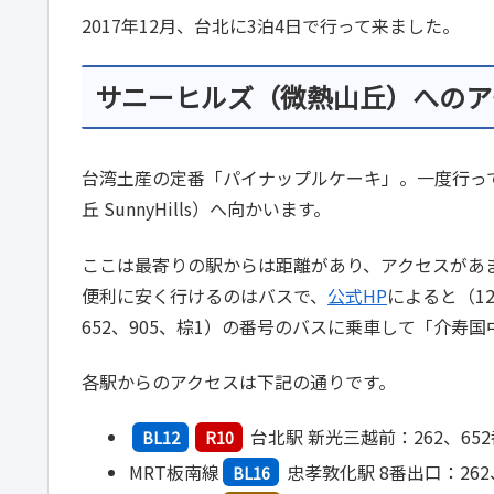
2017年12月、台北に3泊4日で行って来ました。
サニーヒルズ（微熱山丘）へのア
台湾土産の定番「パイナップルケーキ」。一度行っ
丘 SunnyHills）へ向かいます。
ここは最寄りの駅からは距離があり、アクセスがあ
便利に安く行けるのはバスで、
公式HP
によると（12、
652、905、棕1）の番号のバスに乗車して「介寿
各駅からのアクセスは下記の通りです。
台北駅 新光三越前：262、652
BL12
R10
MRT板南線
忠孝敦化駅 8番出口：262、
BL16