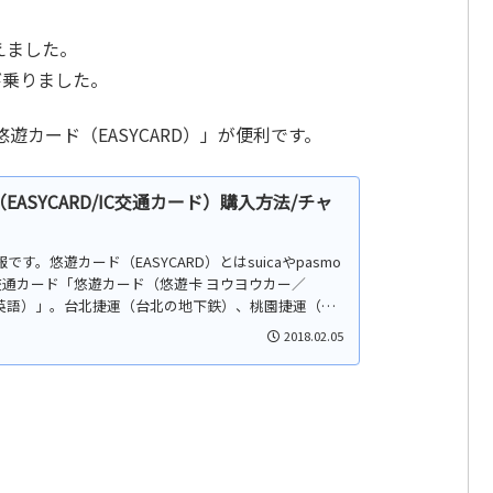
えました。
び乗りました。
カード（EASYCARD）」が便利です。
EASYCARD/IC交通カード）購入方法/チャ
報です。悠遊カード（EASYCARD）とはsuicaやpasmo
交通カード「悠遊カード（悠遊卡 ヨウヨウカー／
式HP英語）」。台北捷運（台北の地下鉄）、桃園捷運（空
2018.02.05