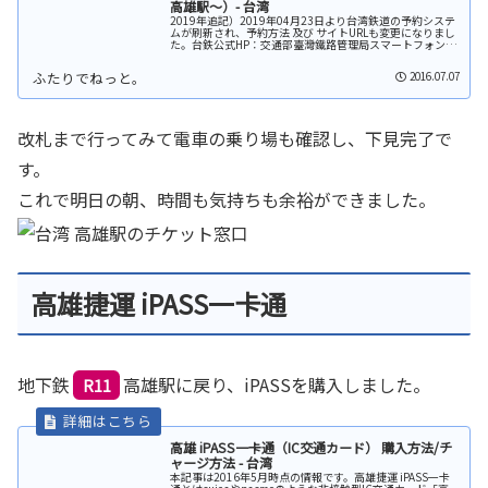
高雄駅～）- 台湾
2019年追記）2019年04月23日より台湾鉄道の予約システ
ムが刷新され、予約方法 及び サイトURLも変更になりまし
た。台鉄公式HP：交通部臺灣鐵路管理局スマートフォン向
けアプリも刷新され、アプリで予約することもできます。
また、QRコー...
2016.07.07
改札まで行ってみて電車の乗り場も確認し、下見完了で
す。
これで明日の朝、時間も気持ちも余裕ができました。
高雄捷運 iPASS一卡通
地下鉄
高雄駅に戻り、iPASSを購入しました。
R11
高雄 iPASS一卡通（IC交通カード） 購入方法/チ
ャージ方法 - 台湾
本記事は2016年5月時点の情報です。高雄捷運 iPASS一卡