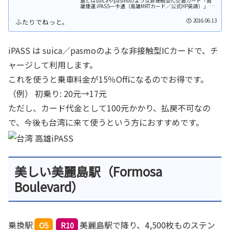
通とはsuicaやpasmoのような非接触型IC交通カード「高
雄捷運 iPASS一卡通（高雄MRTカード／公式HP英語）」 。
高雄捷運（高雄の地下鉄）、バス、フェリー、台湾鉄道
（...
2016.06.13
iPASS は suica／pasmoのような非接触型ICカードで、チ
ャージして利用します。
これを使うと乗車料金が15％Offになるのでお得です。
（例） 初乗り: 20元→17元
ただし、カード代金として100元かかり、払戻不可なの
で、今後も台湾に来て使うという方におすすめです。
美しい美麗島駅
（Formosa
Boulevard）
乗換駅
美麗島駅で降り、4,500枚ものステン
O5
R10