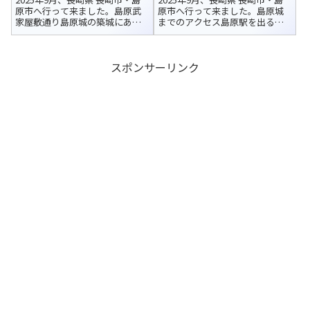
原市へ行って来ました。島原武
原市へ行って来ました。島原城
家屋敷通り島原城の築城にあわ
までのアクセス島原駅を出る
せて、城の西側外郭に扶持取70
と、真正面に島原城が見えます。
石以下の武士たちの屋敷街が整
お城へはまっすぐ伸びる道が続
備されました。上新丁・下新
いているので、地図を開かなく
スポンサーリンク
丁・古丁・中ノ丁・下ノ丁・江
ても迷わず向かうことができま
戸丁・新建といった街並みが形
した。美しい島原城の姿を眺め
成されまし...
ながら、堀...