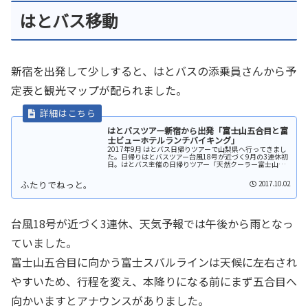
はとバス移動
新宿を出発して少しすると、はとバスの添乗員さんから予
定表と観光マップが配られました。
はとバスツアー新宿から出発「富士山五合目と富
士ビューホテルランチバイキング」
2017年9月 はとバス日帰りツアーで山梨県へ行ってきまし
た。日帰りはとバスツアー台風18号が近づく9月の3連休初
日。はとバス主催の日帰りツアー「天然クーラー富士山五
合目と富士ビューホテルランチバイキング」に参加して、
山梨県へ行ってきました...
2017.10.02
台風18号が近づく3連休、天気予報では午後から雨となっ
ていました。
富士山五合目に向かう富士スバルラインは天候に左右され
やすいため、行程を変え、本降りになる前にまず五合目へ
向かいますとアナウンスがありました。