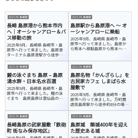
2025.09 長崎県
2025.09 長崎県
長崎 島原港から熊本市内
島原駅から島原港へ ～ オ
へ｜オーシャンアロー＆バ
ーシャンアローに乗船
ス移動の旅
2025年9月、長崎県 長崎市・島
原市へ行って来ました。島原か
2025年9月、長崎県 長崎市・島
ら熊本へ移動島原から熊本へ向
原市へ行って来ました。島原港
かう方法はいくつかあります
ターミナル島原港駅から徒歩で
が、新幹線を利用しても鉄道で
島原港ターミナルに到着しまし
は意外と時間がかかります。今
た。ここは、長崎県の島原と熊
2025.09 長崎県
2025.09 長崎県
回は島原港から海を渡るフェリ
本県の熊本を結ぶフェリーの発
ーを利用して熊本へ行くことに
鯉の泳ぐまち 島原 – 島原
島原名物「かんざらし」を
着拠点です。九商フェリー（公
しました。便...
式HP／約60分）と熊本フェリー
湧水群・日本名水百選
古民家カフェ しまばら水
（公式...
屋敷で
2025年9月、長崎県 長崎市・島
原市へ行って来ました。鯉の泳
2025年9月、長崎県 長崎市・島
ぐまち 島原島原は雲仙岳の伏
原市へ行って来ました。万町商
流水に恵まれ、豊富で清らかな
店街島原駅から徒歩約8分の場所
湧き水が市内各所を流れていま
にある「万町商店街」アーケー
す。武家屋敷「鉄砲町 街なみ保
ドは、島原城の城下町として栄
2025.09 長崎県
2025.09 長崎県
存地区」でも、その澄んだ水が
え、「萬（よろず）あきない」
美しい水路となって町並みに溶
長崎島原の武家屋敷「鉄砲
島原城 築城400年を迎え
のまちとして親しまれてきた歴
け込んで...
史ある商店街です。しまばら水
町 街なみ保存地区」
た歴史ある城
屋敷「万...
2025年9月、長崎県 長崎市・島
2025年9月、長崎県 長崎市・島