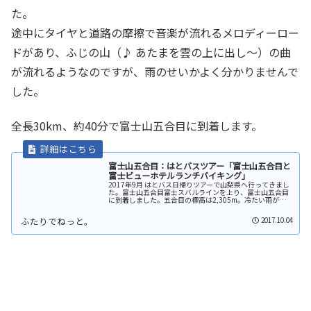
た。
途中にタイヤと道路の摩擦で音楽が流れるメロディーロー
ドがあり、ふじの山（♪ あたまを雲の上に出し～）の曲
が流れるようなのですが、雨のせいかよく分かりませんで
した。
全長30km、約40分で富士山五合目に到着します。
富士山五合目：はとバスツアー「富士山五合目と
富士ビューホテルランチバイキング」
2017年9月 はとバス日帰りツアーで山梨県へ行ってきまし
た。富士山五合目富士スバルラインを上り、富士山五合目
に到着しました。五合目の標高は2,305m。冷たい雨が降
るこの日の気温は9度と麓との温度差が10度以上もあり、
持ってきた上着を着て...
2017.10.04